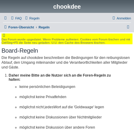
chookdee
FAQ
Regeln
Anmelden
S
Foren-Übersicht
Regeln
u
Das Forum wurde upgedatet. Wenn Probleme auftreten: Cookies vom Forum löschen und mit
c
Ctrl/Strg+F5 die Seite neu geladen. U.U. den Cache des Browsers löschen.
h
Board-Regeln
e
Die Regeln auf chookdee beschreiben die Bedingungen für den reibungslosen
Ablauf, den Umgang miteinander und die Verantwortlichkeiten aller Mitglieder
und Gäste.
Daher meine Bitte an die Nutzer sich an die Foren-Regeln zu
halten:
keine persönlichen Beleidigungen
möglichst keine Privatfehden
möglichst nicht jedesWort auf die 'Goldwaage' legen
möglichst keine Diskussionen über Nichtmitglieder
möglichst keine Diskussion über andere Foren