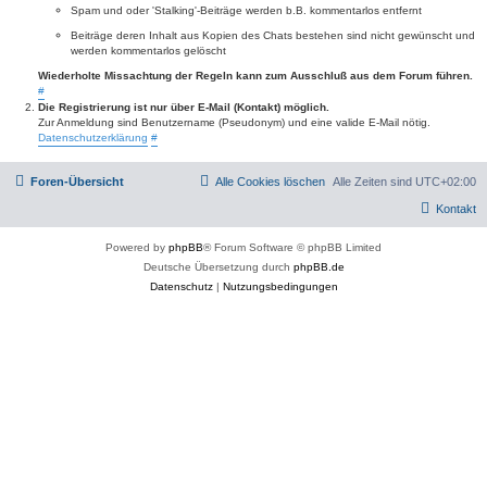
Spam und oder 'Stalking'-Beiträge werden b.B. kommentarlos entfernt
Beiträge deren Inhalt aus Kopien des Chats bestehen sind nicht gewünscht und
werden kommentarlos gelöscht
Wiederholte Missachtung der Regeln kann zum Ausschluß aus dem Forum führen.
#
Die Registrierung ist nur über E-Mail (Kontakt) möglich.
Zur Anmeldung sind Benutzername (Pseudonym) und eine valide E-Mail nötig.
Datenschutzerklärung
#
Foren-Übersicht
Alle Cookies löschen
Alle Zeiten sind
UTC+02:00
Kontakt
Powered by
phpBB
® Forum Software © phpBB Limited
Deutsche Übersetzung durch
phpBB.de
Datenschutz
|
Nutzungsbedingungen