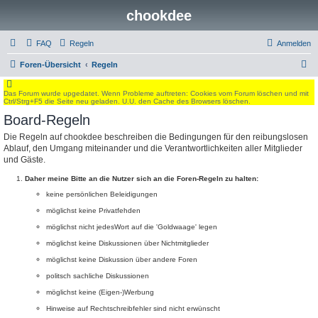
chookdee
FAQ
Regeln
Anmelden
S
Foren-Übersicht
Regeln
u
Das Forum wurde upgedatet. Wenn Probleme auftreten: Cookies vom Forum löschen und mit
c
Ctrl/Strg+F5 die Seite neu geladen. U.U. den Cache des Browsers löschen.
h
Board-Regeln
e
Die Regeln auf chookdee beschreiben die Bedingungen für den reibungslosen
Ablauf, den Umgang miteinander und die Verantwortlichkeiten aller Mitglieder
und Gäste.
Daher meine Bitte an die Nutzer sich an die Foren-Regeln zu halten:
keine persönlichen Beleidigungen
möglichst keine Privatfehden
möglichst nicht jedesWort auf die 'Goldwaage' legen
möglichst keine Diskussionen über Nichtmitglieder
möglichst keine Diskussion über andere Foren
politsch sachliche Diskussionen
möglichst keine (Eigen-)Werbung
Hinweise auf Rechtschreibfehler sind nicht erwünscht