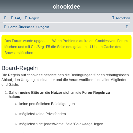
chookdee
FAQ
Regeln
Anmelden
S
Foren-Übersicht
Regeln
u
Das Forum wurde upgedatet. Wenn Probleme auftreten: Cookies vom Forum
c
löschen und mit Ctrl/Strg+F5 die Seite neu geladen. U.U. den Cache des
h
Browsers löschen.
e
Board-Regeln
Die Regeln auf chookdee beschreiben die Bedingungen für den reibungslosen
Ablauf, den Umgang miteinander und die Verantwortlichkeiten aller Mitglieder
und Gäste.
Daher meine Bitte an die Nutzer sich an die Foren-Regeln zu
halten:
keine persönlichen Beleidigungen
möglichst keine Privatfehden
möglichst nicht jedesWort auf die 'Goldwaage' legen