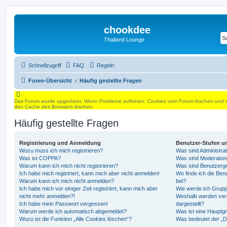
chookdee
Thailand Lounge
Schnellzugriff
FAQ
Regeln
Foren-Übersicht
Häufig gestellte Fragen
Das Forum wurde upgedatet. Wenn Probleme auftreten: Cookies vom Forum löschen und mit
den Cache des Browsers löschen.
Häufig gestellte Fragen
Registrierung und Anmeldung
Benutzer-Stufen u
Wozu muss ich mich registrieren?
Was sind Administra
Was ist COPPA?
Was sind Moderator
Warum kann ich mich nicht registrieren?
Was sind Benutzerg
Ich habe mich registriert, kann mich aber nicht anmelden!
Wo finde ich die Ben
Warum kann ich mich nicht anmelden?
bei?
Ich habe mich vor einiger Zeit registriert, kann mich aber
Wie werde ich Grupp
nicht mehr anmelden?!
Weshalb werden ver
Ich habe mein Passwort vergessen!
dargestellt?
Warum werde ich automatisch abgemeldet?
Was ist eine Hauptg
Wozu ist die Funktion „Alle Cookies löschen“?
Was bedeutet der „Da