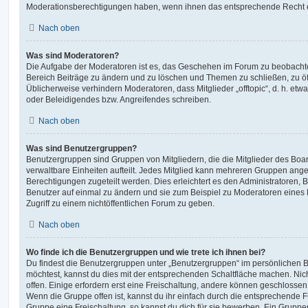
Moderationsberechtigungen haben, wenn ihnen das entsprechende Recht er
Nach oben
Was sind Moderatoren?
Die Aufgabe der Moderatoren ist es, das Geschehen im Forum zu beobachte
Bereich Beiträge zu ändern und zu löschen und Themen zu schließen, zu öff
Üblicherweise verhindern Moderatoren, dass Mitglieder „offtopic“, d. h. e
oder Beleidigendes bzw. Angreifendes schreiben.
Nach oben
Was sind Benutzergruppen?
Benutzergruppen sind Gruppen von Mitgliedern, die die Mitglieder des Board
verwaltbare Einheiten aufteilt. Jedes Mitglied kann mehreren Gruppen an
Berechtigungen zugeteilt werden. Dies erleichtert es den Administratoren,
Benutzer auf einmal zu ändern und sie zum Beispiel zu Moderatoren eines
Zugriff zu einem nichtöffentlichen Forum zu geben.
Nach oben
Wo finde ich die Benutzergruppen und wie trete ich ihnen bei?
Du findest die Benutzergruppen unter „Benutzergruppen“ im persönlichen B
möchtest, kannst du dies mit der entsprechenden Schaltfläche machen. Nic
offen. Einige erfordern erst eine Freischaltung, andere können geschlossen 
Wenn die Gruppe offen ist, kannst du ihr einfach durch die entsprechende Fu
Gruppe eine Freischaltung, so kannst du dich für sie bewerben. Ein Gruppe