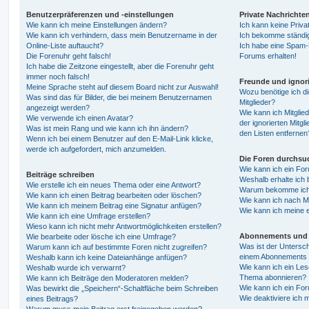
Benutzerpräferenzen und -einstellungen
Private Nachrichte
Wie kann ich meine Einstellungen ändern?
Ich kann keine Priva
Wie kann ich verhindern, dass mein Benutzername in der
Ich bekomme ständig
Online-Liste auftaucht?
Ich habe eine Spam-E
Die Forenuhr geht falsch!
Forums erhalten!
Ich habe die Zeitzone eingestellt, aber die Forenuhr geht
immer noch falsch!
Freunde und ignori
Meine Sprache steht auf diesem Board nicht zur Auswahl!
Wozu benötige ich di
Was sind das für Bilder, die bei meinem Benutzernamen
Mitglieder?
angezeigt werden?
Wie kann ich Mitglied
Wie verwende ich einen Avatar?
der ignorierten Mitg
Was ist mein Rang und wie kann ich ihn ändern?
den Listen entfernen
Wenn ich bei einem Benutzer auf den E-Mail-Link klicke,
werde ich aufgefordert, mich anzumelden.
Die Foren durchsu
Wie kann ich ein Fo
Beiträge schreiben
Weshalb erhalte ich 
Wie erstelle ich ein neues Thema oder eine Antwort?
Warum bekomme ich b
Wie kann ich einen Beitrag bearbeiten oder löschen?
Wie kann ich nach M
Wie kann ich meinem Beitrag eine Signatur anfügen?
Wie kann ich meine 
Wie kann ich eine Umfrage erstellen?
Wieso kann ich nicht mehr Antwortmöglichkeiten erstellen?
Abonnements und 
Wie bearbeite oder lösche ich eine Umfrage?
Was ist der Untersc
Warum kann ich auf bestimmte Foren nicht zugreifen?
einem Abonnements 
Weshalb kann ich keine Dateianhänge anfügen?
Wie kann ich ein Les
Weshalb wurde ich verwarnt?
Thema abonnieren?
Wie kann ich Beiträge den Moderatoren melden?
Wie kann ich ein Fo
Was bewirkt die „Speichern“-Schaltfläche beim Schreiben
Wie deaktiviere ich
eines Beitrags?
Warum muss mein Beitrag erst freigegeben werden?