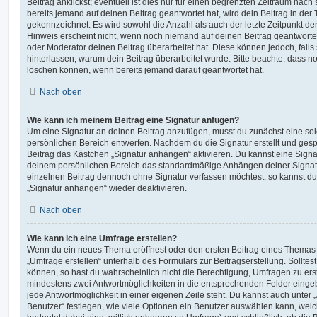
Beitrag anklickst; eventuell ist dies nur für einen begrenzten Zeitraum nac
bereits jemand auf deinen Beitrag geantwortet hat, wird dein Beitrag in der
gekennzeichnet. Es wird sowohl die Anzahl als auch der letzte Zeitpunkt d
Hinweis erscheint nicht, wenn noch niemand auf deinen Beitrag geantwortet
oder Moderator deinen Beitrag überarbeitet hat. Diese können jedoch, falls s
hinterlassen, warum dein Beitrag überarbeitet wurde. Bitte beachte, dass n
löschen können, wenn bereits jemand darauf geantwortet hat.
Nach oben
Wie kann ich meinem Beitrag eine Signatur anfügen?
Um eine Signatur an deinen Beitrag anzufügen, musst du zunächst eine sol
persönlichen Bereich entwerfen. Nachdem du die Signatur erstellt und gesp
Beitrag das Kästchen „Signatur anhängen“ aktivieren. Du kannst eine Signa
deinem persönlichen Bereich das standardmäßige Anhängen deiner Signatu
einzelnen Beitrag dennoch ohne Signatur verfassen möchtest, so kannst du 
„Signatur anhängen“ wieder deaktivieren.
Nach oben
Wie kann ich eine Umfrage erstellen?
Wenn du ein neues Thema eröffnest oder den ersten Beitrag eines Themas be
„Umfrage erstellen“ unterhalb des Formulars zur Beitragserstellung. Solltes
können, so hast du wahrscheinlich nicht die Berechtigung, Umfragen zu erste
mindestens zwei Antwortmöglichkeiten in die entsprechenden Felder eingeb
jede Antwortmöglichkeit in einer eigenen Zeile steht. Du kannst auch unter
Benutzer“ festlegen, wie viele Optionen ein Benutzer auswählen kann, welche