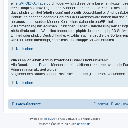
eine
„WHOIS“-Abfrage
durch) oder — falls diese Seite bei einem kostenlos
free.fr, funpic.de usw. liegt — den Support oder den Abuse-Kontakt des betr
dass phpBB Limited (phpBB.com) und phpBB Deutschland e. V. (phpBB.de
Benutzung oder den oder die Benutzer der Forensoftware haben und dafür 
herangezogen werden können. Kontaktiere daher nie phpBB Limited oder p
Zusammenhang mit jeglichen juristischen Fragen (Unterlassungserklärunge
nicht direkt
auf die Websiten phpbb.com, phpbb.de oder die phpBB-Softwar
Limited oder phpBB Deutschland e. V. E-Mails schreibst, die die
Softwarenu
wirst du, wenn überhaupt, höchstens eine knappe Antwort erhalten.
Nach oben
Wie kann ich einen Administrator des Boards kontaktieren?
Alle Benutzer des Boards können das Kontaktformular nutzen, wenn die Fun
Administration aktiviert wurde.
Mitglieder des Boards können zusätzlich den Link „Das Team“ verwenden.
Nach oben
Foren-Übersicht
Kontakt
Alle Coo
Powered by
phpBB
® Forum Software © phpBB Limited
Deutsche Übersetzung durch
phpBB.de