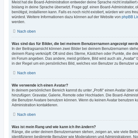
Meist hat die Board-Administration entweder deine Sprache nicht installier
bislang in deine Sprache übersetzt. Frage ggf. einen Board-Administrator, 
benötigst, installieren kann. Falls es noch nicht existiert, würden wir uns f
würdest. Weitere Informationen dazu können auf der Website von
phpBB Li
werden.
Nach oben
Was sind das für Bilder, die bei meinem Benutzernamen angezeigt werd
In der Beitragsansicht können zwei Bilder bei deinem Benutzernamen stehen.
deinem Rang verknüpft: Oft sind dies Sterne, Kästchen oder Punkte, die de
im Forum angeben. Das andere, meist größere, Bild wird auch als „Avatar“ b
in der Regel um ein persönliches Bild, welches von Benutzer zu Benutzer unt
Nach oben
Wie verwende ich einen Avatar?
In deinem persönlichen Bereich kannst du unter „Profil“ einen Avatar über 
hinzufügen: Gravatar, Galerie, Remote oder Hochladen. Die Board-Adminis
die Benutzer Avatare benutzen können. Wenn du keinen Avatar benutzen kan
Administration kontaktieren.
Nach oben
Was ist mein Rang und wie kann ich ihn ändern?
Ränge, die unter deinem Benutzernamen stehen, zeigen an, wie viele Beiträg
identifizieren bestimmte Benutzer wie Moderatoren und Administratoren. N