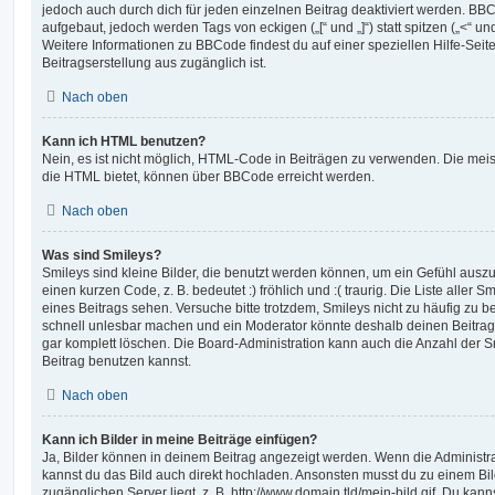
jedoch auch durch dich für jeden einzelnen Beitrag deaktiviert werden. BB
aufgebaut, jedoch werden Tags von eckigen („[“ und „]“) statt spitzen („<“ 
Weitere Informationen zu BBCode findest du auf einer speziellen Hilfe-Seite
Beitragserstellung aus zugänglich ist.
Nach oben
Kann ich HTML benutzen?
Nein, es ist nicht möglich, HTML-Code in Beiträgen zu verwenden. Die mei
die HTML bietet, können über BBCode erreicht werden.
Nach oben
Was sind Smileys?
Smileys sind kleine Bilder, die benutzt werden können, um ein Gefühl auszu
einen kurzen Code, z. B. bedeutet :) fröhlich und :( traurig. Die Liste aller
eines Beitrags sehen. Versuche bitte trotzdem, Smileys nicht zu häufig zu 
schnell unlesbar machen und ein Moderator könnte deshalb deinen Beitrag
gar komplett löschen. Die Board-Administration kann auch die Anzahl der S
Beitrag benutzen kannst.
Nach oben
Kann ich Bilder in meine Beiträge einfügen?
Ja, Bilder können in deinem Beitrag angezeigt werden. Wenn die Administra
kannst du das Bild auch direkt hochladen. Ansonsten musst du zu einem Bild
zugänglichen Server liegt, z. B. http://www.domain.tld/mein-bild.gif. Du kann