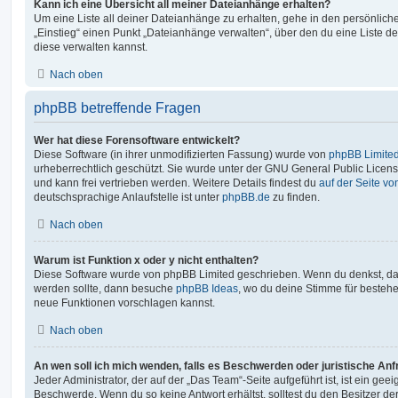
Kann ich eine Übersicht all meiner Dateianhänge erhalten?
Um eine Liste all deiner Dateianhänge zu erhalten, gehe in den persönliche
„Einstieg“ einen Punkt „Dateianhänge verwalten“, über den du eine Liste d
diese verwalten kannst.
Nach oben
phpBB betreffende Fragen
Wer hat diese Forensoftware entwickelt?
Diese Software (in ihrer unmodifizierten Fassung) wurde von
phpBB Limite
urheberrechtlich geschützt. Sie wurde unter der GNU General Public License
und kann frei vertrieben werden. Weitere Details findest du
auf der Seite v
deutschsprachige Anlaufstelle ist unter
phpBB.de
zu finden.
Nach oben
Warum ist Funktion x oder y nicht enthalten?
Diese Software wurde von phpBB Limited geschrieben. Wenn du denkst, das
werden sollte, dann besuche
phpBB Ideas
, wo du deine Stimme für beste
neue Funktionen vorschlagen kannst.
Nach oben
An wen soll ich mich wenden, falls es Beschwerden oder juristische An
Jeder Administrator, der auf der „Das Team“-Seite aufgeführt ist, ist ein geei
Beschwerde. Wenn du so keine Antwort erhältst, solltest du den Besitzer de