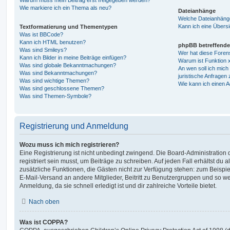
Wie markiere ich ein Thema als neu?
Dateianhänge
Welche Dateianhänge
Kann ich eine Übersi
Textformatierung und Thementypen
Was ist BBCode?
Kann ich HTML benutzen?
phpBB betreffende
Was sind Smileys?
Wer hat diese Foren
Kann ich Bilder in meine Beiträge einfügen?
Warum ist Funktion x
Was sind globale Bekanntmachungen?
An wen soll ich mic
Was sind Bekanntmachungen?
juristische Anfragen
Was sind wichtige Themen?
Wie kann ich einen A
Was sind geschlossene Themen?
Was sind Themen-Symbole?
Registrierung und Anmeldung
Wozu muss ich mich registrieren?
Eine Registrierung ist nicht unbedingt zwingend. Die Board-Administration
registriert sein musst, um Beiträge zu schreiben. Auf jeden Fall erhältst du als
zusätzliche Funktionen, die Gästen nicht zur Verfügung stehen: zum Beispiel
E-Mail-Versand an andere Mitglieder, Beitritt zu Benutzergruppen und so wei
Anmeldung, da sie schnell erledigt ist und dir zahlreiche Vorteile bietet.
Nach oben
Was ist COPPA?