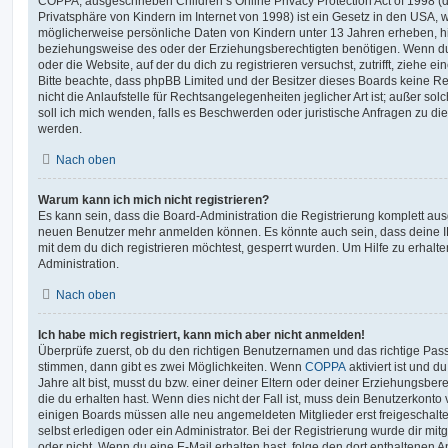
COPPA, ausgeschrieben Children’s Online Privacy Protection Act of 1998 (
Privatsphäre von Kindern im Internet von 1998) ist ein Gesetz in den USA, w
möglicherweise persönliche Daten von Kindern unter 13 Jahren erheben, h
beziehungsweise des oder der Erziehungsberechtigten benötigen. Wenn du di
oder die Website, auf der du dich zu registrieren versuchst, zutrifft, ziehe e
Bitte beachte, dass phpBB Limited und der Besitzer dieses Boards keine 
nicht die Anlaufstelle für Rechtsangelegenheiten jeglicher Art ist; außer so
soll ich mich wenden, falls es Beschwerden oder juristische Anfragen zu d
werden.
Nach oben
Warum kann ich mich nicht registrieren?
Es kann sein, dass die Board-Administration die Registrierung komplett ausg
neuen Benutzer mehr anmelden können. Es könnte auch sein, dass deine 
mit dem du dich registrieren möchtest, gesperrt wurden. Um Hilfe zu erhalt
Administration.
Nach oben
Ich habe mich registriert, kann mich aber nicht anmelden!
Überprüfe zuerst, ob du den richtigen Benutzernamen und das richtige Pa
stimmen, dann gibt es zwei Möglichkeiten. Wenn
COPPA
aktiviert ist und 
Jahre alt bist, musst du bzw. einer deiner Eltern oder deiner Erziehungsbe
die du erhalten hast. Wenn dies nicht der Fall ist, muss dein Benutzerkonto v
einigen Boards müssen alle neu angemeldeten Mitglieder erst freigeschalt
selbst erledigen oder ein Administrator. Bei der Registrierung wurde dir mitget
oder nicht. Wenn du eine E-Mail erhalten hast, folge den dort enthaltenen