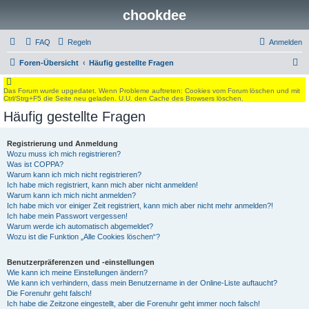
chookdee
FAQ
Regeln
Anmelden
S
Foren-Übersicht
Häufig gestellte Fragen
u
Das Forum wurde upgedatet. Wenn Probleme auftreten: Cookies vom Forum löschen und mit
c
Ctrl/Strg+F5 die Seite neu geladen. U.U. den Cache des Browsers löschen.
h
Häufig gestellte Fragen
e
Registrierung und Anmeldung
Wozu muss ich mich registrieren?
Was ist COPPA?
Warum kann ich mich nicht registrieren?
Ich habe mich registriert, kann mich aber nicht anmelden!
Warum kann ich mich nicht anmelden?
Ich habe mich vor einiger Zeit registriert, kann mich aber nicht mehr anmelden?!
Ich habe mein Passwort vergessen!
Warum werde ich automatisch abgemeldet?
Wozu ist die Funktion „Alle Cookies löschen“?
Benutzerpräferenzen und -einstellungen
Wie kann ich meine Einstellungen ändern?
Wie kann ich verhindern, dass mein Benutzername in der Online-Liste auftaucht?
Die Forenuhr geht falsch!
Ich habe die Zeitzone eingestellt, aber die Forenuhr geht immer noch falsch!