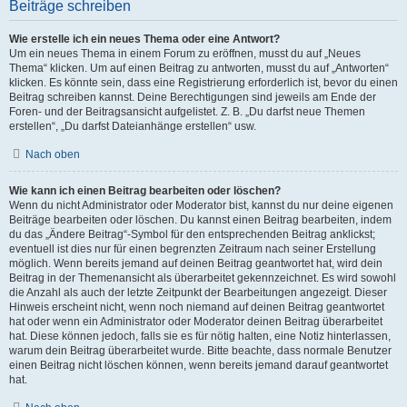
Beiträge schreiben
Wie erstelle ich ein neues Thema oder eine Antwort?
Um ein neues Thema in einem Forum zu eröffnen, musst du auf „Neues
Thema“ klicken. Um auf einen Beitrag zu antworten, musst du auf „Antworten“
klicken. Es könnte sein, dass eine Registrierung erforderlich ist, bevor du einen
Beitrag schreiben kannst. Deine Berechtigungen sind jeweils am Ende der
Foren- und der Beitragsansicht aufgelistet. Z. B. „Du darfst neue Themen
erstellen“, „Du darfst Dateianhänge erstellen“ usw.
Nach oben
Wie kann ich einen Beitrag bearbeiten oder löschen?
Wenn du nicht Administrator oder Moderator bist, kannst du nur deine eigenen
Beiträge bearbeiten oder löschen. Du kannst einen Beitrag bearbeiten, indem
du das „Ändere Beitrag“-Symbol für den entsprechenden Beitrag anklickst;
eventuell ist dies nur für einen begrenzten Zeitraum nach seiner Erstellung
möglich. Wenn bereits jemand auf deinen Beitrag geantwortet hat, wird dein
Beitrag in der Themenansicht als überarbeitet gekennzeichnet. Es wird sowohl
die Anzahl als auch der letzte Zeitpunkt der Bearbeitungen angezeigt. Dieser
Hinweis erscheint nicht, wenn noch niemand auf deinen Beitrag geantwortet
hat oder wenn ein Administrator oder Moderator deinen Beitrag überarbeitet
hat. Diese können jedoch, falls sie es für nötig halten, eine Notiz hinterlassen,
warum dein Beitrag überarbeitet wurde. Bitte beachte, dass normale Benutzer
einen Beitrag nicht löschen können, wenn bereits jemand darauf geantwortet
hat.