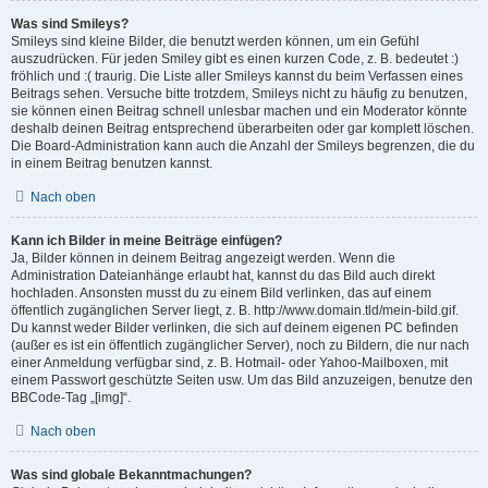
Was sind Smileys?
Smileys sind kleine Bilder, die benutzt werden können, um ein Gefühl
auszudrücken. Für jeden Smiley gibt es einen kurzen Code, z. B. bedeutet :)
fröhlich und :( traurig. Die Liste aller Smileys kannst du beim Verfassen eines
Beitrags sehen. Versuche bitte trotzdem, Smileys nicht zu häufig zu benutzen,
sie können einen Beitrag schnell unlesbar machen und ein Moderator könnte
deshalb deinen Beitrag entsprechend überarbeiten oder gar komplett löschen.
Die Board-Administration kann auch die Anzahl der Smileys begrenzen, die du
in einem Beitrag benutzen kannst.
Nach oben
Kann ich Bilder in meine Beiträge einfügen?
Ja, Bilder können in deinem Beitrag angezeigt werden. Wenn die
Administration Dateianhänge erlaubt hat, kannst du das Bild auch direkt
hochladen. Ansonsten musst du zu einem Bild verlinken, das auf einem
öffentlich zugänglichen Server liegt, z. B. http://www.domain.tld/mein-bild.gif.
Du kannst weder Bilder verlinken, die sich auf deinem eigenen PC befinden
(außer es ist ein öffentlich zugänglicher Server), noch zu Bildern, die nur nach
einer Anmeldung verfügbar sind, z. B. Hotmail- oder Yahoo-Mailboxen, mit
einem Passwort geschützte Seiten usw. Um das Bild anzuzeigen, benutze den
BBCode-Tag „[img]“.
Nach oben
Was sind globale Bekanntmachungen?