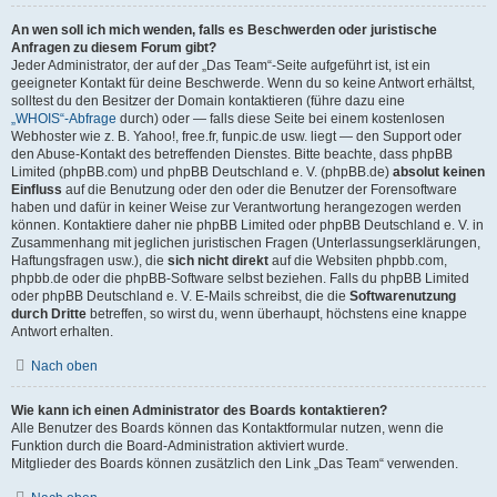
An wen soll ich mich wenden, falls es Beschwerden oder juristische
Anfragen zu diesem Forum gibt?
Jeder Administrator, der auf der „Das Team“-Seite aufgeführt ist, ist ein
geeigneter Kontakt für deine Beschwerde. Wenn du so keine Antwort erhältst,
solltest du den Besitzer der Domain kontaktieren (führe dazu eine
„WHOIS“-Abfrage
durch) oder — falls diese Seite bei einem kostenlosen
Webhoster wie z. B. Yahoo!, free.fr, funpic.de usw. liegt — den Support oder
den Abuse-Kontakt des betreffenden Dienstes. Bitte beachte, dass phpBB
Limited (phpBB.com) und phpBB Deutschland e. V. (phpBB.de)
absolut keinen
Einfluss
auf die Benutzung oder den oder die Benutzer der Forensoftware
haben und dafür in keiner Weise zur Verantwortung herangezogen werden
können. Kontaktiere daher nie phpBB Limited oder phpBB Deutschland e. V. in
Zusammenhang mit jeglichen juristischen Fragen (Unterlassungserklärungen,
Haftungsfragen usw.), die
sich nicht direkt
auf die Websiten phpbb.com,
phpbb.de oder die phpBB-Software selbst beziehen. Falls du phpBB Limited
oder phpBB Deutschland e. V. E-Mails schreibst, die die
Softwarenutzung
durch Dritte
betreffen, so wirst du, wenn überhaupt, höchstens eine knappe
Antwort erhalten.
Nach oben
Wie kann ich einen Administrator des Boards kontaktieren?
Alle Benutzer des Boards können das Kontaktformular nutzen, wenn die
Funktion durch die Board-Administration aktiviert wurde.
Mitglieder des Boards können zusätzlich den Link „Das Team“ verwenden.