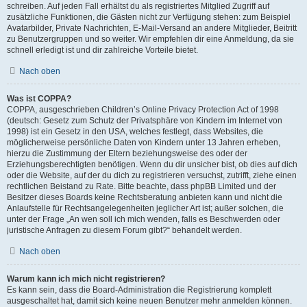
schreiben. Auf jeden Fall erhältst du als registriertes Mitglied Zugriff auf
zusätzliche Funktionen, die Gästen nicht zur Verfügung stehen: zum Beispiel
Avatarbilder, Private Nachrichten, E-Mail-Versand an andere Mitglieder, Beitritt
zu Benutzergruppen und so weiter. Wir empfehlen dir eine Anmeldung, da sie
schnell erledigt ist und dir zahlreiche Vorteile bietet.
Nach oben
Was ist COPPA?
COPPA, ausgeschrieben Children’s Online Privacy Protection Act of 1998
(deutsch: Gesetz zum Schutz der Privatsphäre von Kindern im Internet von
1998) ist ein Gesetz in den USA, welches festlegt, dass Websites, die
möglicherweise persönliche Daten von Kindern unter 13 Jahren erheben,
hierzu die Zustimmung der Eltern beziehungsweise des oder der
Erziehungsberechtigten benötigen. Wenn du dir unsicher bist, ob dies auf dich
oder die Website, auf der du dich zu registrieren versuchst, zutrifft, ziehe einen
rechtlichen Beistand zu Rate. Bitte beachte, dass phpBB Limited und der
Besitzer dieses Boards keine Rechtsberatung anbieten kann und nicht die
Anlaufstelle für Rechtsangelegenheiten jeglicher Art ist; außer solchen, die
unter der Frage „An wen soll ich mich wenden, falls es Beschwerden oder
juristische Anfragen zu diesem Forum gibt?“ behandelt werden.
Nach oben
Warum kann ich mich nicht registrieren?
Es kann sein, dass die Board-Administration die Registrierung komplett
ausgeschaltet hat, damit sich keine neuen Benutzer mehr anmelden können.