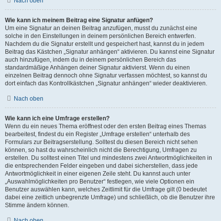
Nach oben
Wie kann ich meinem Beitrag eine Signatur anfügen?
Um eine Signatur an deinen Beitrag anzufügen, musst du zunächst eine
solche in den Einstellungen in deinem persönlichen Bereich entwerfen.
Nachdem du die Signatur erstellt und gespeichert hast, kannst du in jedem
Beitrag das Kästchen „Signatur anhängen“ aktivieren. Du kannst eine Signatur
auch hinzufügen, indem du in deinem persönlichen Bereich das
standardmäßige Anhängen deiner Signatur aktivierst. Wenn du einen
einzelnen Beitrag dennoch ohne Signatur verfassen möchtest, so kannst du
dort einfach das Kontrollkästchen „Signatur anhängen“ wieder deaktivieren.
Nach oben
Wie kann ich eine Umfrage erstellen?
Wenn du ein neues Thema eröffnest oder den ersten Beitrag eines Themas
bearbeitest, findest du ein Register „Umfrage erstellen“ unterhalb des
Formulars zur Beitragserstellung. Solltest du diesen Bereich nicht sehen
können, so hast du wahrscheinlich nicht die Berechtigung, Umfragen zu
erstellen. Du solltest einen Titel und mindestens zwei Antwortmöglichkeiten in
die entsprechenden Felder eingeben und dabei sicherstellen, dass jede
Antwortmöglichkeit in einer eigenen Zeile steht. Du kannst auch unter
„Auswahlmöglichkeiten pro Benutzer“ festlegen, wie viele Optionen ein
Benutzer auswählen kann, welches Zeitlimit für die Umfrage gilt (0 bedeutet
dabei eine zeitlich unbegrenzte Umfrage) und schließlich, ob die Benutzer ihre
Stimme ändern können.
Nach oben