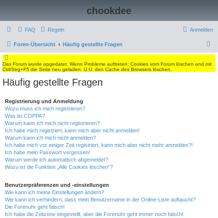
chookdee
FAQ
Regeln
Anmelden
S
Foren-Übersicht
Häufig gestellte Fragen
u
Das Forum wurde upgedatet. Wenn Probleme auftreten: Cookies vom Forum löschen und mit
c
Ctrl/Strg+F5 die Seite neu geladen. U.U. den Cache des Browsers löschen.
h
Häufig gestellte Fragen
e
Registrierung und Anmeldung
Wozu muss ich mich registrieren?
Was ist COPPA?
Warum kann ich mich nicht registrieren?
Ich habe mich registriert, kann mich aber nicht anmelden!
Warum kann ich mich nicht anmelden?
Ich habe mich vor einiger Zeit registriert, kann mich aber nicht mehr anmelden?!
Ich habe mein Passwort vergessen!
Warum werde ich automatisch abgemeldet?
Wozu ist die Funktion „Alle Cookies löschen“?
Benutzerpräferenzen und -einstellungen
Wie kann ich meine Einstellungen ändern?
Wie kann ich verhindern, dass mein Benutzername in der Online-Liste auftaucht?
Die Forenuhr geht falsch!
Ich habe die Zeitzone eingestellt, aber die Forenuhr geht immer noch falsch!