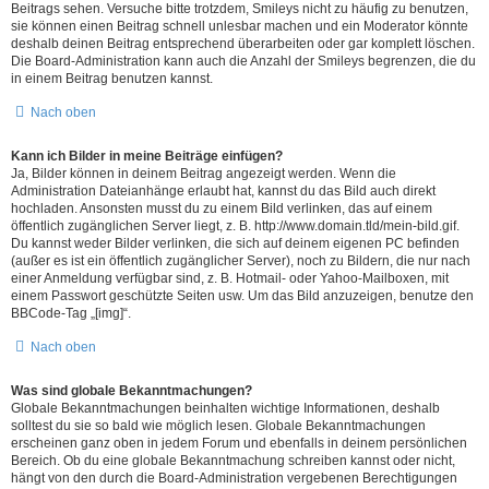
Beitrags sehen. Versuche bitte trotzdem, Smileys nicht zu häufig zu benutzen,
sie können einen Beitrag schnell unlesbar machen und ein Moderator könnte
deshalb deinen Beitrag entsprechend überarbeiten oder gar komplett löschen.
Die Board-Administration kann auch die Anzahl der Smileys begrenzen, die du
in einem Beitrag benutzen kannst.
Nach oben
Kann ich Bilder in meine Beiträge einfügen?
Ja, Bilder können in deinem Beitrag angezeigt werden. Wenn die
Administration Dateianhänge erlaubt hat, kannst du das Bild auch direkt
hochladen. Ansonsten musst du zu einem Bild verlinken, das auf einem
öffentlich zugänglichen Server liegt, z. B. http://www.domain.tld/mein-bild.gif.
Du kannst weder Bilder verlinken, die sich auf deinem eigenen PC befinden
(außer es ist ein öffentlich zugänglicher Server), noch zu Bildern, die nur nach
einer Anmeldung verfügbar sind, z. B. Hotmail- oder Yahoo-Mailboxen, mit
einem Passwort geschützte Seiten usw. Um das Bild anzuzeigen, benutze den
BBCode-Tag „[img]“.
Nach oben
Was sind globale Bekanntmachungen?
Globale Bekanntmachungen beinhalten wichtige Informationen, deshalb
solltest du sie so bald wie möglich lesen. Globale Bekanntmachungen
erscheinen ganz oben in jedem Forum und ebenfalls in deinem persönlichen
Bereich. Ob du eine globale Bekanntmachung schreiben kannst oder nicht,
hängt von den durch die Board-Administration vergebenen Berechtigungen