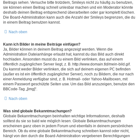
Beitrags sehen. Versuche bitte trotzdem, Smileys nicht zu häufig zu benutzen,
sie können einen Beitrag schnell unlesbar machen und ein Moderator könnte
deshalb deinen Beitrag entsprechend überarbeiten oder gar komplett löschen.
Die Board-Administration kann auch die Anzahl der Smileys begrenzen, die du
in einem Beitrag benutzen kannst.
Nach oben
Kann ich Bilder in meine Beiträge einfügen?
Ja, Bilder können in deinem Beitrag angezeigt werden. Wenn die
Administration Dateianhänge erlaubt hat, kannst du das Bild auch direkt
hochladen. Ansonsten musst du zu einem Bild verlinken, das auf einem
öffentlich zugänglichen Server liegt, z. B. http://www.domain.tld/mein-bild.gif.
Du kannst weder Bilder verlinken, die sich auf deinem eigenen PC befinden
(außer es ist ein öffentlich zugänglicher Server), noch zu Bildern, die nur nach
einer Anmeldung verfügbar sind, z. B. Hotmail- oder Yahoo-Mailboxen, mit
einem Passwort geschützte Seiten usw. Um das Bild anzuzeigen, benutze den
BBCode-Tag „[img]“.
Nach oben
Was sind globale Bekanntmachungen?
Globale Bekanntmachungen beinhalten wichtige Informationen, deshalb
solltest du sie so bald wie möglich lesen. Globale Bekanntmachungen
erscheinen ganz oben in jedem Forum und ebenfalls in deinem persönlichen
Bereich. Ob du eine globale Bekanntmachung schreiben kannst oder nicht,
hängt von den durch die Board-Administration vergebenen Berechtigungen