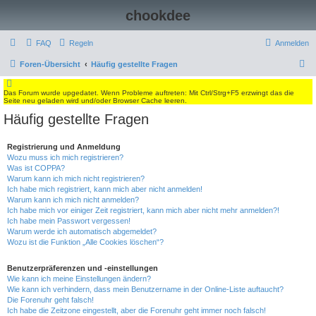
chookdee
FAQ
Regeln
Anmelden
S
Foren-Übersicht
Häufig gestellte Fragen
u
Das Forum wurde upgedatet. Wenn Probleme auftreten: Mit Ctrl/Strg+F5 erzwingt das die
c
Seite neu geladen wird und/oder Browser Cache leeren.
h
Häufig gestellte Fragen
e
Registrierung und Anmeldung
Wozu muss ich mich registrieren?
Was ist COPPA?
Warum kann ich mich nicht registrieren?
Ich habe mich registriert, kann mich aber nicht anmelden!
Warum kann ich mich nicht anmelden?
Ich habe mich vor einiger Zeit registriert, kann mich aber nicht mehr anmelden?!
Ich habe mein Passwort vergessen!
Warum werde ich automatisch abgemeldet?
Wozu ist die Funktion „Alle Cookies löschen“?
Benutzerpräferenzen und -einstellungen
Wie kann ich meine Einstellungen ändern?
Wie kann ich verhindern, dass mein Benutzername in der Online-Liste auftaucht?
Die Forenuhr geht falsch!
Ich habe die Zeitzone eingestellt, aber die Forenuhr geht immer noch falsch!