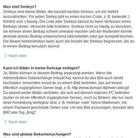
Was sind Smileys?
Smileys sind kleine Bilder, die benutzt werden können, um ein Gefühl
auszudrücken. Für jeden Smiley gibt es einen kurzen Code, z. B. bedeutet :)
fröhlich und :( traurig. Die Liste aller Smileys kannst du beim Verfassen eines
Beitrags sehen. Versuche bitte trotzdem, Smileys nicht zu häufig zu benutzen,
sie können einen Beitrag schnell unlesbar machen und ein Moderator könnte
deshalb deinen Beitrag entsprechend überarbeiten oder gar komplett löschen.
Die Board-Administration kann auch die Anzahl der Smileys begrenzen, die du
in einem Beitrag benutzen kannst.
Nach oben
Kann ich Bilder in meine Beiträge einfügen?
Ja, Bilder können in deinem Beitrag angezeigt werden. Wenn die
Administration Dateianhänge erlaubt hat, kannst du das Bild auch direkt
hochladen. Ansonsten musst du zu einem Bild verlinken, das auf einem
öffentlich zugänglichen Server liegt, z. B. http://www.domain.tld/mein-bild.gif.
Du kannst weder Bilder verlinken, die sich auf deinem eigenen PC befinden
(außer es ist ein öffentlich zugänglicher Server), noch zu Bildern, die nur nach
einer Anmeldung verfügbar sind, z. B. Hotmail- oder Yahoo-Mailboxen, mit
einem Passwort geschützte Seiten usw. Um das Bild anzuzeigen, benutze den
BBCode-Tag „[img]“.
Nach oben
Was sind globale Bekanntmachungen?