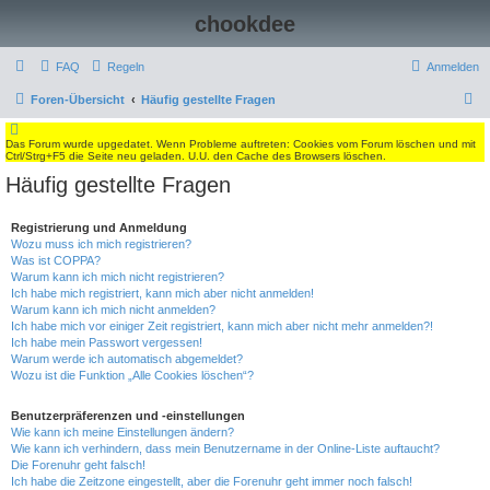
chookdee
FAQ
Regeln
Anmelden
S
Foren-Übersicht
Häufig gestellte Fragen
u
Das Forum wurde upgedatet. Wenn Probleme auftreten: Cookies vom Forum löschen und mit
c
Ctrl/Strg+F5 die Seite neu geladen. U.U. den Cache des Browsers löschen.
h
Häufig gestellte Fragen
e
Registrierung und Anmeldung
Wozu muss ich mich registrieren?
Was ist COPPA?
Warum kann ich mich nicht registrieren?
Ich habe mich registriert, kann mich aber nicht anmelden!
Warum kann ich mich nicht anmelden?
Ich habe mich vor einiger Zeit registriert, kann mich aber nicht mehr anmelden?!
Ich habe mein Passwort vergessen!
Warum werde ich automatisch abgemeldet?
Wozu ist die Funktion „Alle Cookies löschen“?
Benutzerpräferenzen und -einstellungen
Wie kann ich meine Einstellungen ändern?
Wie kann ich verhindern, dass mein Benutzername in der Online-Liste auftaucht?
Die Forenuhr geht falsch!
Ich habe die Zeitzone eingestellt, aber die Forenuhr geht immer noch falsch!