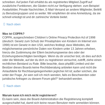
schreiben. Auf jeden Fall erhältst du als registriertes Mitglied Zugriff auf
zusätzliche Funktionen, die Gästen nicht zur Verfügung stehen: zum Beispiel
Avatarbilder, Private Nachrichten, E-Mail-Versand an andere Mitglieder, Beitritt
zu Benutzergruppen und so weiter. Wir empfehlen dir eine Anmeldung, da sie
schnell erledigt ist und dir zahlreiche Vorteile bietet.
Nach oben
Was ist COPPA?
COPPA, ausgeschrieben Children’s Online Privacy Protection Act of 1998
(deutsch: Gesetz zum Schutz der Privatsphäre von Kindern im Internet von
1998) ist ein Gesetz in den USA, welches festlegt, dass Websites, die
möglicherweise persönliche Daten von Kindern unter 13 Jahren erheben,
hierzu die Zustimmung der Eltern beziehungsweise des oder der
Erziehungsberechtigten benötigen. Wenn du dir unsicher bist, ob dies auf dich
oder die Website, auf der du dich zu registrieren versuchst, zutrifft, ziehe einen
rechtlichen Beistand zu Rate. Bitte beachte, dass phpBB Limited und der
Besitzer dieses Boards keine Rechtsberatung anbieten kann und nicht die
Anlaufstelle für Rechtsangelegenheiten jeglicher Art ist; außer solchen, die
unter der Frage „An wen soll ich mich wenden, falls es Beschwerden oder
juristische Anfragen zu diesem Forum gibt?“ behandelt werden.
Nach oben
Warum kann ich mich nicht registrieren?
Es kann sein, dass die Board-Administration die Registrierung komplett
ausgeschaltet hat, damit sich keine neuen Benutzer mehr anmelden können.