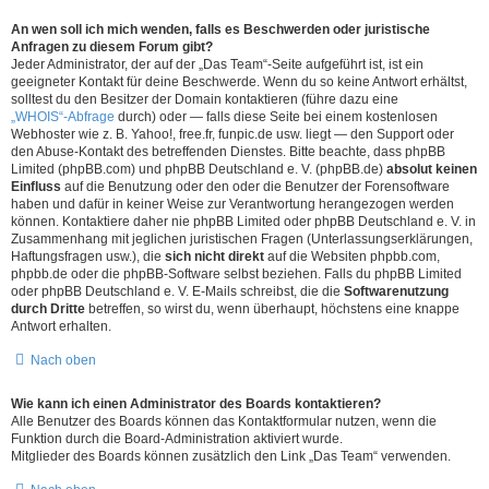
An wen soll ich mich wenden, falls es Beschwerden oder juristische
Anfragen zu diesem Forum gibt?
Jeder Administrator, der auf der „Das Team“-Seite aufgeführt ist, ist ein
geeigneter Kontakt für deine Beschwerde. Wenn du so keine Antwort erhältst,
solltest du den Besitzer der Domain kontaktieren (führe dazu eine
„WHOIS“-Abfrage
durch) oder — falls diese Seite bei einem kostenlosen
Webhoster wie z. B. Yahoo!, free.fr, funpic.de usw. liegt — den Support oder
den Abuse-Kontakt des betreffenden Dienstes. Bitte beachte, dass phpBB
Limited (phpBB.com) und phpBB Deutschland e. V. (phpBB.de)
absolut keinen
Einfluss
auf die Benutzung oder den oder die Benutzer der Forensoftware
haben und dafür in keiner Weise zur Verantwortung herangezogen werden
können. Kontaktiere daher nie phpBB Limited oder phpBB Deutschland e. V. in
Zusammenhang mit jeglichen juristischen Fragen (Unterlassungserklärungen,
Haftungsfragen usw.), die
sich nicht direkt
auf die Websiten phpbb.com,
phpbb.de oder die phpBB-Software selbst beziehen. Falls du phpBB Limited
oder phpBB Deutschland e. V. E-Mails schreibst, die die
Softwarenutzung
durch Dritte
betreffen, so wirst du, wenn überhaupt, höchstens eine knappe
Antwort erhalten.
Nach oben
Wie kann ich einen Administrator des Boards kontaktieren?
Alle Benutzer des Boards können das Kontaktformular nutzen, wenn die
Funktion durch die Board-Administration aktiviert wurde.
Mitglieder des Boards können zusätzlich den Link „Das Team“ verwenden.