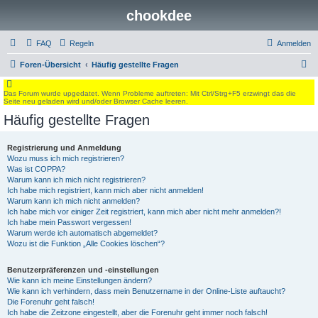
chookdee
FAQ
Regeln
Anmelden
S
Foren-Übersicht
Häufig gestellte Fragen
u
Das Forum wurde upgedatet. Wenn Probleme auftreten: Mit Ctrl/Strg+F5 erzwingt das die
c
Seite neu geladen wird und/oder Browser Cache leeren.
h
Häufig gestellte Fragen
e
Registrierung und Anmeldung
Wozu muss ich mich registrieren?
Was ist COPPA?
Warum kann ich mich nicht registrieren?
Ich habe mich registriert, kann mich aber nicht anmelden!
Warum kann ich mich nicht anmelden?
Ich habe mich vor einiger Zeit registriert, kann mich aber nicht mehr anmelden?!
Ich habe mein Passwort vergessen!
Warum werde ich automatisch abgemeldet?
Wozu ist die Funktion „Alle Cookies löschen“?
Benutzerpräferenzen und -einstellungen
Wie kann ich meine Einstellungen ändern?
Wie kann ich verhindern, dass mein Benutzername in der Online-Liste auftaucht?
Die Forenuhr geht falsch!
Ich habe die Zeitzone eingestellt, aber die Forenuhr geht immer noch falsch!