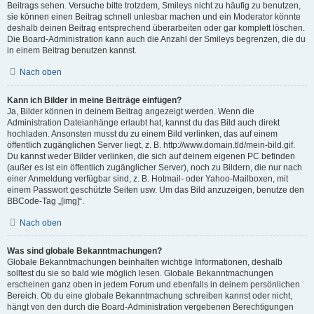
Beitrags sehen. Versuche bitte trotzdem, Smileys nicht zu häufig zu benutzen,
sie können einen Beitrag schnell unlesbar machen und ein Moderator könnte
deshalb deinen Beitrag entsprechend überarbeiten oder gar komplett löschen.
Die Board-Administration kann auch die Anzahl der Smileys begrenzen, die du
in einem Beitrag benutzen kannst.
Nach oben
Kann ich Bilder in meine Beiträge einfügen?
Ja, Bilder können in deinem Beitrag angezeigt werden. Wenn die
Administration Dateianhänge erlaubt hat, kannst du das Bild auch direkt
hochladen. Ansonsten musst du zu einem Bild verlinken, das auf einem
öffentlich zugänglichen Server liegt, z. B. http://www.domain.tld/mein-bild.gif.
Du kannst weder Bilder verlinken, die sich auf deinem eigenen PC befinden
(außer es ist ein öffentlich zugänglicher Server), noch zu Bildern, die nur nach
einer Anmeldung verfügbar sind, z. B. Hotmail- oder Yahoo-Mailboxen, mit
einem Passwort geschützte Seiten usw. Um das Bild anzuzeigen, benutze den
BBCode-Tag „[img]“.
Nach oben
Was sind globale Bekanntmachungen?
Globale Bekanntmachungen beinhalten wichtige Informationen, deshalb
solltest du sie so bald wie möglich lesen. Globale Bekanntmachungen
erscheinen ganz oben in jedem Forum und ebenfalls in deinem persönlichen
Bereich. Ob du eine globale Bekanntmachung schreiben kannst oder nicht,
hängt von den durch die Board-Administration vergebenen Berechtigungen