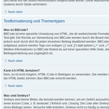
falls diese von der Board-Administration freigeschaltet wurde. Diese Maßnahme
Systems durch Gäste verhindern.
Nach oben
Textformatierung und Thementypen
Was ist BBCode?
BBCode ist eine spezielle Umsetzung von HTML, die dir weitreichende Formati
Text gibt. Die Rechte zur Verwendung von BBCode werden durch die Board-Adm
jedoch auch durch dich für jeden einzelnen Beitrag deaktiviert werden. BBCode
aufgebaut, jedoch werden Tags von eckigen („[“ und „]“) statt spitzen („<“ und 
Weitere Informationen zu BBCode findest du auf einer speziellen Hilfe-Seite, die
Beitragserstellung aus zugänglich ist.
Nach oben
Kann ich HTML benutzen?
Nein, es ist nicht möglich, HTML-Code in Beiträgen zu verwenden. Die meisten
die HTML bietet, können über BBCode erreicht werden.
Nach oben
Was sind Smileys?
Smileys sind kleine Bilder, die benutzt werden können, um ein Gefühl auszudrüc
einen kurzen Code, z. B. bedeutet :) fröhlich und :( traurig. Die Liste aller Smil
eines Beitrags sehen. Versuche bitte trotzdem, Smileys nicht zu häufig zu benut