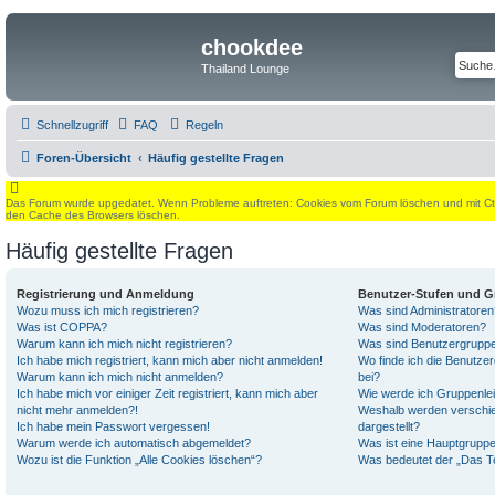
chookdee
Thailand Lounge
Schnellzugriff
FAQ
Regeln
Foren-Übersicht
Häufig gestellte Fragen
Das Forum wurde upgedatet. Wenn Probleme auftreten: Cookies vom Forum löschen und mit Ctrl
den Cache des Browsers löschen.
Häufig gestellte Fragen
Registrierung und Anmeldung
Benutzer-Stufen und 
Wozu muss ich mich registrieren?
Was sind Administratoren
Was ist COPPA?
Was sind Moderatoren?
Warum kann ich mich nicht registrieren?
Was sind Benutzergrupp
Ich habe mich registriert, kann mich aber nicht anmelden!
Wo finde ich die Benutzer
Warum kann ich mich nicht anmelden?
bei?
Ich habe mich vor einiger Zeit registriert, kann mich aber
Wie werde ich Gruppenlei
nicht mehr anmelden?!
Weshalb werden verschie
Ich habe mein Passwort vergessen!
dargestellt?
Warum werde ich automatisch abgemeldet?
Was ist eine Hauptgrupp
Wozu ist die Funktion „Alle Cookies löschen“?
Was bedeutet der „Das Te