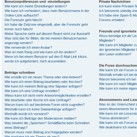
Benutzerpräferenzen und -einstellungen
Private Nachrichten
Wie kann ich meine Einstellungen ändern?
Ich kann keine Privaten 
Wie kann ich verhindern, dass mein Benutzername in der
Ich bekomme ständig une
Online-Liste auftaucht?
Ich habe eine Spam-E-Mai
Die Forenuhr geht falsch!
Forums erhalten!
Ich habe die Zeitzone eingestellt, aber die Forenuhr geht
immer noch falsch!
Freunde und ignorierte 
Meine Sprache steht auf diesem Board nicht zur Auswahl!
Wozu benötige ich die Lis
Was sind das für Bilder, die bei meinem Benutzernamen
Mitglieder?
angezeigt werden?
Wie kann ich Mitglieder z
Wie verwende ich einen Avatar?
der ignorierten Mitgliede
Was ist mein Rang und wie kann ich ihn ändern?
den Listen entfernen?
Wenn ich bei einem Benutzer auf den E-Mail-Link klicke,
werde ich aufgefordert, mich anzumelden.
Die Foren durchsuchen
Wie kann ich ein Forum 
Beiträge schreiben
Weshalb erhalte ich bei 
Wie erstelle ich ein neues Thema oder eine Antwort?
Warum bekomme ich bei d
Wie kann ich einen Beitrag bearbeiten oder löschen?
Wie kann ich nach Mitgli
Wie kann ich meinem Beitrag eine Signatur anfügen?
Wie kann ich meine eige
Wie kann ich eine Umfrage erstellen?
Wieso kann ich nicht mehr Antwortmöglichkeiten erstellen?
Abonnements und Les
Wie bearbeite oder lösche ich eine Umfrage?
Was ist der Unterschied
Warum kann ich auf bestimmte Foren nicht zugreifen?
einem Abonnements für 
Weshalb kann ich keine Dateianhänge anfügen?
Wie kann ich ein Lesezei
Weshalb wurde ich verwarnt?
Thema abonnieren?
Wie kann ich Beiträge den Moderatoren melden?
Wie kann ich ein Forum 
Was bewirkt die „Speichern“-Schaltfläche beim Schreiben
Wie deaktiviere ich mei
eines Beitrags?
Warum muss mein Beitrag erst freigegeben werden?
Wie markiere ich ein Thema als neu?