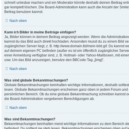
schnell unlesbar machen und ein Moderator könnte deshalb deinen Beitrag en
gar komplett löschen. Die Board-Administration kann auch die Anzahl der Smile
Beitrag benutzen kannst.
Nach oben
Kann ich Bilder in meine Beiträge einfügen?
Ja, Bilder können in deinem Beitrag angezeigt werden. Wenn die Administration
kannst du das Bild auch direkt hochladen. Ansonsten musst du zu einem Bild ver
zugänglichen Server liegt, z. B. http://www.domain.tld/mein-bild.gif. Du kannst we
auf deinem eigenen PC befinden (außer es ist ein öffentlich zugänglicher Server
einer Anmeldung verfügbar sind, z. B. Hotmail- oder Yahoo-Mailboxen, mit ein
usw. Um das Bild anzuzeigen, benutze den BBCode-Tag „[img]“.
Nach oben
Was sind globale Bekanntmachungen?
Globale Bekanntmachungen beinhalten wichtige Informationen, deshalb solltest
lesen. Globale Bekanntmachungen erscheinen ganz oben in jedem Forum und e
persönlichen Bereich. Ob du eine globale Bekanntmachung schreiben kannst od
die Board-Administration vergebenen Berechtigungen ab.
Nach oben
Was sind Bekanntmachungen?
Bekanntmachungen beinhalten meist wichtige Informationen zu dem Bereich de
befindest. Du solltest sie stets lesen. Bekanntmachungen erscheinen oben auf 